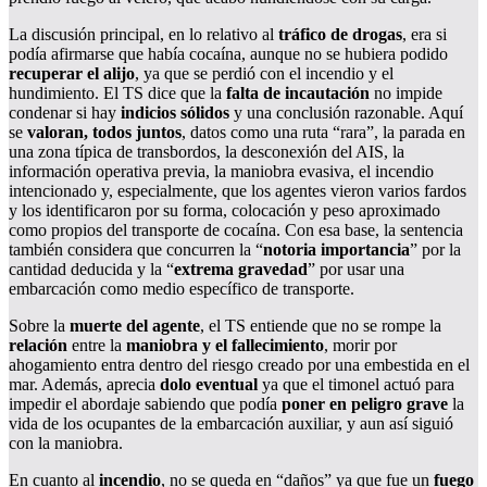
La discusión principal, en lo relativo al
tráfico de drogas
, era si
podía afirmarse que había cocaína, aunque no se hubiera podido
recuperar el alijo
, ya que se perdió con el incendio y el
hundimiento. El TS dice que la
falta de incautación
no impide
condenar si hay
indicios sólidos
y una conclusión razonable. Aquí
se
valoran, todos juntos
, datos como una ruta “rara”, la parada en
una zona típica de transbordos, la desconexión del AIS, la
información operativa previa, la maniobra evasiva, el incendio
intencionado y, especialmente, que los agentes vieron varios fardos
y los identificaron por su forma, colocación y peso aproximado
como propios del transporte de cocaína. Con esa base, la sentencia
también considera que concurren la “
notoria importancia
” por la
cantidad deducida y la “
extrema gravedad
” por usar una
embarcación como medio específico de transporte.
Sobre la
muerte del agente
, el TS entiende que no se rompe la
relación
entre la
maniobra y el fallecimiento
, morir por
ahogamiento entra dentro del riesgo creado por una embestida en el
mar. Además, aprecia
dolo eventual
ya que el timonel actuó para
impedir el abordaje sabiendo que podía
poner en peligro grave
la
vida de los ocupantes de la embarcación auxiliar, y aun así siguió
con la maniobra.
En cuanto al
incendio
, no se queda en “daños” ya que fue un
fuego